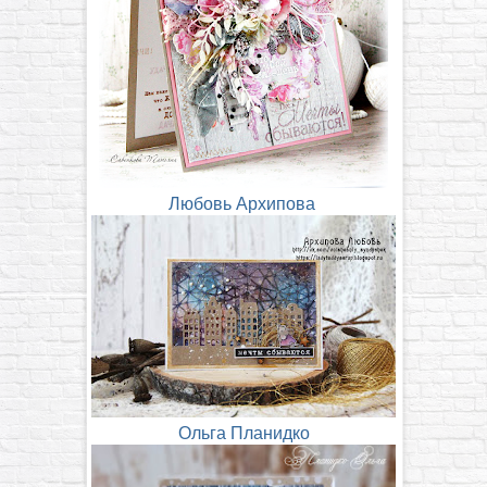
Любовь Архипова
Ольга Планидко