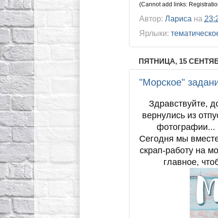
(Cannot add links: Registration
Автор:
Лариса
на
23:
Ярлыки:
тематическо
ПЯТНИЦА, 15 СЕНТЯБР
"Морское" задан
Здравствуйте, д
вернулись из отп
фотографии... 
Сегодня мы вместе
скрап-работу на м
главное, что