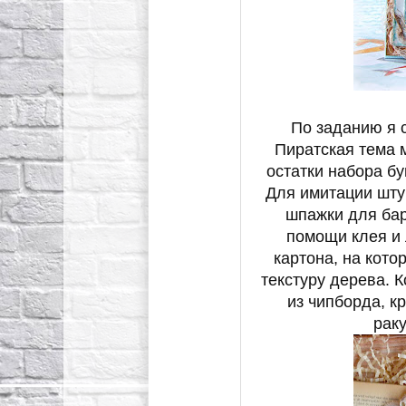
По заданию я 
Пиратская тема м
остатки набора бум
Для имитации шту
шпажки для бар
помощи клея и 
картона, на кот
текстуру дерева.
из чипборда, 
рак