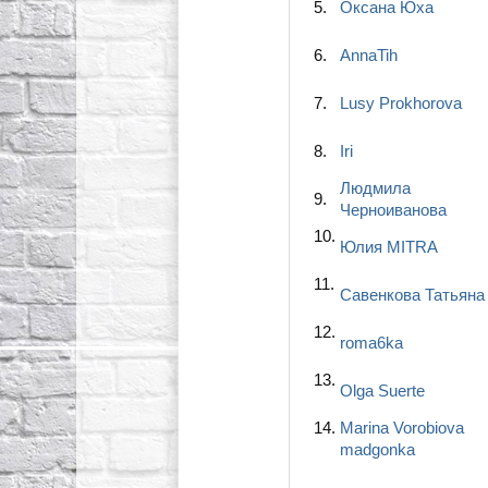
5.
Оксана Юха
6.
AnnaTih
7.
Lusy Prokhorova
8.
Iri
Людмила
9.
Черноиванова
10.
Юлия MITRA
11.
Савенкова Татьяна
12.
roma6ka
13.
Olga Suerte
14.
Marina Vorobiova
madgonka