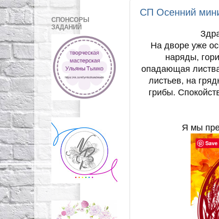
СП Осенний мини
СПОНСОРЫ
ЗАДАНИЙ
Здра
На дворе уже ос
наряды, гор
опадающая листва
листьев, на гряд
грибы. Спокойст
Я мы пре
Save