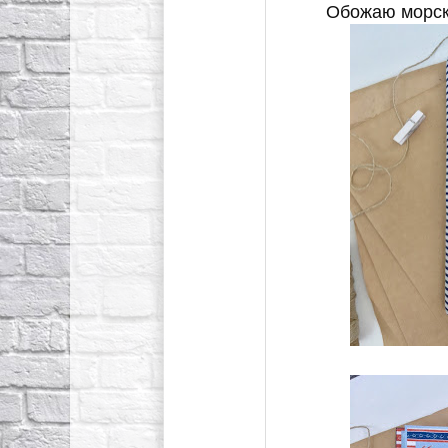
Обожаю морску