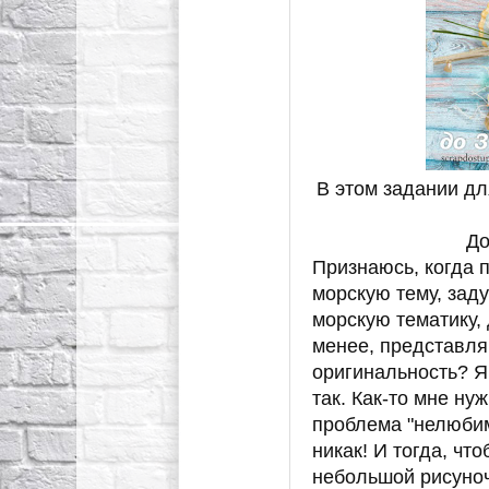
В этом задании д
До
Признаюсь, когда 
морскую тему, заду
морскую тематику, 
менее, представля
оригинальность? Я
так. Как-то мне ну
проблема "нелюбим
никак! И тогда, ч
небольшой рисуноче