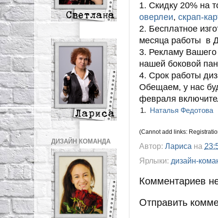
1. Скидку 20% на т
оверлеи
,
скрап-ка
2. Бесплатное изг
месяца работы в Д
3. Рекламу Вашего
нашей боковой пан
4. Срок работы ди
Обещаем, у нас бу
февраля включите
1.
Наталья Федотова
(Cannot add links: Registration
ДИЗАЙН КОМАНДА
Автор:
Лариса
на
23:
Ярлыки:
дизайн-кома
Комментариев не
Отправить комм